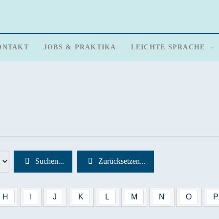
ONTAKT
JOBS & PRAKTIKA
LEICHTE SPRACHE
Suchen...
Zurücksetzen...
H
I
J
K
L
M
N
O
P