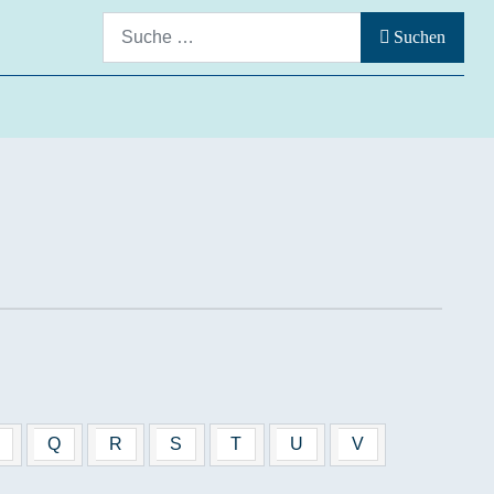
Suchen
Suchen
Q
R
S
T
U
V