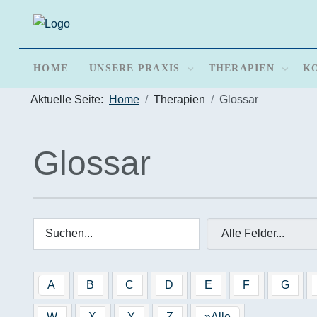
HOME
UNSERE PRAXIS
THERAPIEN
K
Aktuelle Seite:
Home
Therapien
Glossar
Glossar
A
B
C
D
E
F
G
W
X
Y
Z
»Alle