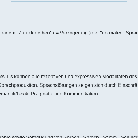
 einem "Zurückbleiben" ( = Verzögerung ) der "normalen" Sprac
s. Es können alle rezeptiven und expressiven Modalitäten des 
Sprachproduktion. Sprachstörungen zeigen sich durch Einschrä
emantik/Lexik, Pragmatik und Kommunikation.
rapie sowie Vorbeugung von Sprach-, Sprech-, Stimm-, Schluck- 